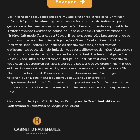
Envoyer
Les informations recueillies sur ce formulaire sont enregistrées dans un fichier
informatisé par La Boite Immo agissant comme Sous-traitant du traitement pour la
gestion de la clientèle/prospects de l'Agence / du Réseau qui reste Responsable du
Traitement de vos Données personnelles. La base légale du traitement repose sur
l'intérêt légitime de l'Agence / du Réseau. Elles sont conservées jusqu'à demande de
suppression et sont destinées à l'Agence / au Réseau. Conformément à la loi «
informatique et libertés », vous disposez des droits d’accès, de rectification,
d’effacement, d’opposition, de limitation et de portabilité de vos données. Vous pouvez
retirer votre consentement à tout moment en contactant directement l’Agence / Le
Réseau. Consultez le site
https://cnil.fr/fr
pour plus d’informations sur vos droits. Si
vous estimez, après avoir contacté l'Agence / le Réseau, que vos droits « Informatique
et Libertés » ne sont pas respectés, vous pouvez adresser une réclamation à la CNIL.
Nous vous informons de l’existence de la liste d'opposition au démarchage
téléphonique « Bloctel », sur laquelle vous pouvez vous inscrire ici :
https://www.bloctel.gouv.fr
. Dans le cadre de la protection des Données personnelles,
nous vous invitons à ne pas inscrire de Données sensibles dans le champ de saisie
libre.
Ce site est protégé par reCAPTCHA, les
Politiques de Confidentialité
et es
Conditions d'utilisation
de Google s'appliquent.