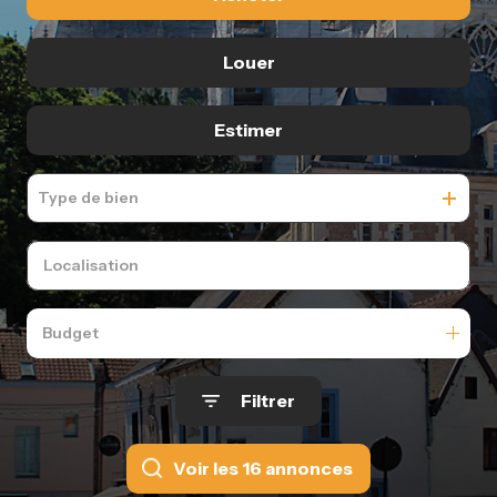
De l'ancien
Louer
De l'immo pro
à l'année
Estimer
De l'immo pro
Type de bien
Budget
Filtrer
Voir les
16
annonces