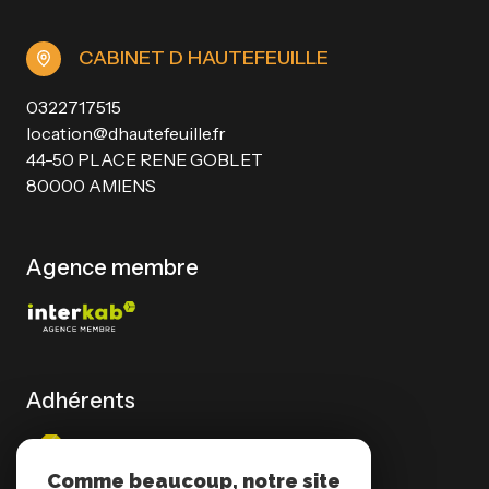
CABINET D HAUTEFEUILLE
0322717515
location@dhautefeuille.fr
44-50 PLACE RENE GOBLET
80000 AMIENS
Agence membre
Adhérents
Comme beaucoup, notre site