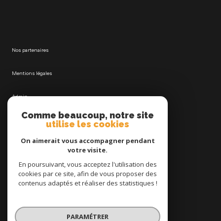
Nos partenaires
Mentions légales
Admin
Comme beaucoup, notre site
Nos honoraires
utilise les cookies
On aimerait vous accompagner pendant
Politique RGPD
votre visite.
En poursuivant, vous acceptez l'utilisation des
Cookies
cookies par ce site, afin de vous proposer des
contenus adaptés et réaliser des statistiques !
© 2026 | Tous droits réservés
PARAMÉTRER