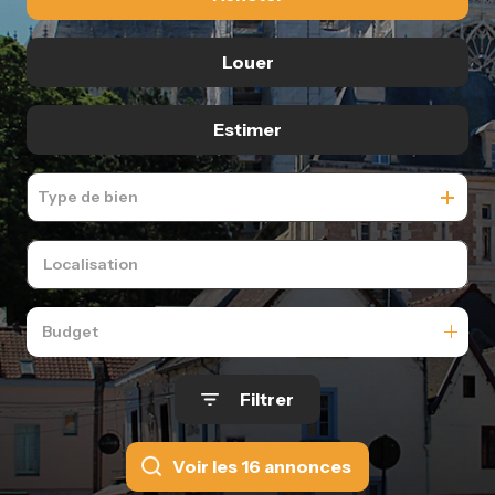
De l'ancien
Louer
De l'immo pro
à l'année
Estimer
De l'immo pro
Type de bien
Budget
Filtrer
Voir les
16
annonces