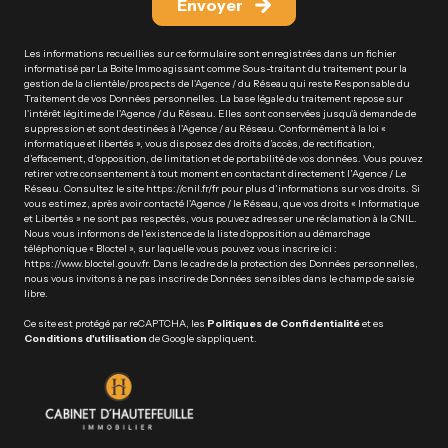
Envoyer
Les informations recueillies sur ce formulaire sont enregistrées dans un fichier
informatisé par La Boite Immo agissant comme Sous-traitant du traitement pour la
gestion de la clientèle/prospects de l'Agence / du Réseau qui reste Responsable du
Traitement de vos Données personnelles. La base légale du traitement repose sur
l'intérêt légitime de l'Agence / du Réseau. Elles sont conservées jusqu'à demande de
suppression et sont destinées à l'Agence / au Réseau. Conformément à la loi «
informatique et libertés », vous disposez des droits d’accès, de rectification,
d’effacement, d’opposition, de limitation et de portabilité de vos données. Vous pouvez
retirer votre consentement à tout moment en contactant directement l’Agence / Le
Réseau. Consultez le site
https://cnil.fr/fr
pour plus d’informations sur vos droits. Si
vous estimez, après avoir contacté l'Agence / le Réseau, que vos droits « Informatique
et Libertés » ne sont pas respectés, vous pouvez adresser une réclamation à la CNIL.
Nous vous informons de l’existence de la liste d'opposition au démarchage
téléphonique « Bloctel », sur laquelle vous pouvez vous inscrire ici :
https://www.bloctel.gouv.fr
. Dans le cadre de la protection des Données personnelles,
nous vous invitons à ne pas inscrire de Données sensibles dans le champ de saisie
libre.
Ce site est protégé par reCAPTCHA, les
Politiques de Confidentialité
et es
Conditions d'utilisation
de Google s'appliquent.